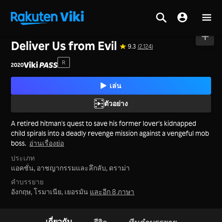
หน้าหลัก
>
ภาพยนตร์
>
เกาหลีใต้
Deliver Us from Evil
9.3
(2,124)
R
2020
เล่น
ตัวอย่าง
A retired hitman's quest to save his former lover's kidnapped
child spirals into a deadly revenge mission against a vengeful mob
boss.
อ่านเรื่องย่อ
ประเภท
แอคชั่น,
อาชญากรรมและลึกลับ,
ดราม่า
คำบรรยาย
อังกฤษ, โรมาเนีย, เยอรมัน
และอีก 8 ภาษา
เกี่ยวกับ