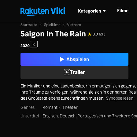
Filme
Kategorien
Startseite
>
Spielfilme
>
Vietnam
Saigon In The Rain
8.0
(211)
R
2020
Abspielen
Trailer
Ein Musiker und eine Ladenbesitzerin ermutigen sich gegensei
ihre Träume zu verfolgen, während sie sich in der harten Real
des Großstadtlebens zurechtfinden müssen.
Synopse lesen
Genres
Romantik,
Theater
Untertitel
Englisch, Deutsch, Portugiesisch
und 7 weitere S