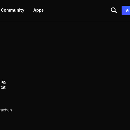
Community
Apps
Vi
tig,
ität
prachen