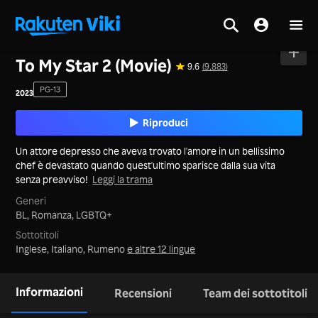
Casa
>
Film
>
Corea
To My Star 2 (Movie)
9.6
(9,883)
PG-13
2023
Riproduci
Un attore depresso che aveva trovato l'amore in un bellissimo
chef è devastato quando quest'ultimo sparisce dalla sua vita
senza preavviso!
Leggi la trama
Generi
BL,
Romanza,
LGBTQ+
Sottotitoli
Inglese, Italiano, Rumeno
e altre 12 lingue
Informazioni
Recensioni
Team dei sottotitoli