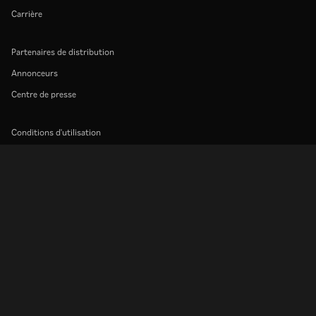
Carrière
Partenaires de distribution
Annonceurs
Centre de presse
Conditions d'utilisation
Politique de confidentialité
Politique relative aux cookies et aux technologies de suivi
Politique de droits d'auteur
Rakuten
Rakuten Kobo
Rakuten Viber
Rakuten Travel
More services
About Rakuten