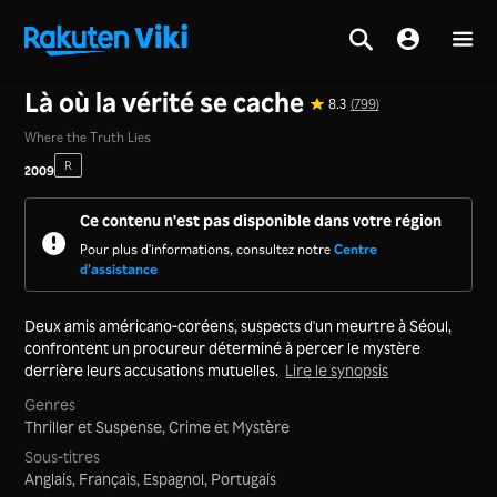
Accueil
>
Films
>
Corée
Là où la vérité se cache
8.3
(799)
Where the Truth Lies
R
2009
Ce contenu n'est pas disponible dans votre région
Pour plus d'informations, consultez notre
Centre
d’assistance
Deux amis américano-coréens, suspects d'un meurtre à Séoul,
confrontent un procureur déterminé à percer le mystère
derrière leurs accusations mutuelles.
Lire le synopsis
Genres
Thriller et Suspense,
Crime et Mystère
Sous-titres
Anglais, Français, Espagnol, Portugais