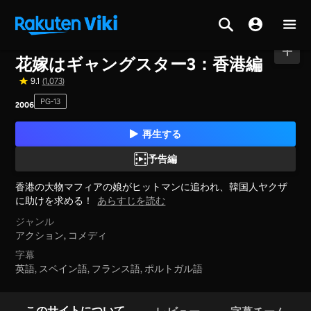
ホーム
>
映画
>
韓国
花嫁はギャングスター3：香港編
9.1
(1,073)
PG-13
2006
再生する
予告編
香港の大物マフィアの娘がヒットマンに追われ、韓国人ヤクザ
に助けを求める！
あらすじを読む
ジャンル
アクション,
コメディ
字幕
英語, スペイン語, フランス語, ポルトガル語
このサイトについて