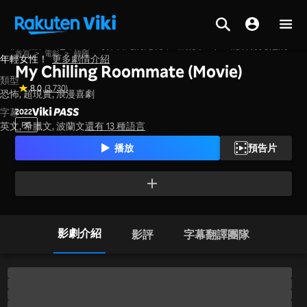
一個不懂自己怎麼死、為什麼死的鬼魂，逐漸愛上唯一能看得見他的
首頁
>
電影
>
韓國
年輕女性！
更多劇情介紹
My Chilling Roommate (Movie)
類型
8.0
(3,730)
恐怖,
超現實,
浪漫喜劇
字幕
2022
PG
英文, 希臘文, 波蘭文
還有 13 種語言
播放
預告片
影劇介紹
影評
字幕翻譯團隊