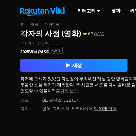
영화
커
카테고리
홈
>
영화
>
대한민국
각자의 사정 (영화)
8.7
(3,203)
각자의 사정 (영화)
PG-13
2025
재생
과거에 오해가 있었던 자신감이 부족해진 개성 강한 영화감독
우울한 소설 작가가 재회한다. 두 사람은 서로를 다시 올바른 
인도할 수 있을까?
줄거리 보기
장르
BL,
로맨스,
LGBTQ+
자막
영어, 그리스어, 세르비아어
외 10개 언어