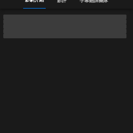
影評
字幕翻譯團隊