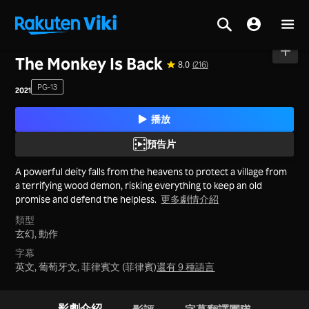
首頁
>
電影
>
中國大陸
The Monkey Is Back
8.0
(216)
PG-13
2021
播放
預告片
A powerful deity falls from the heavens to protect a village from
a terrifying wood demon, risking everything to keep an old
promise and defend the helpless.
更多劇情介紹
類型
玄幻,
動作
字幕
英文, 葡萄牙文, 菲律賓文 (菲律賓)
還有 9 種語言
影劇介紹