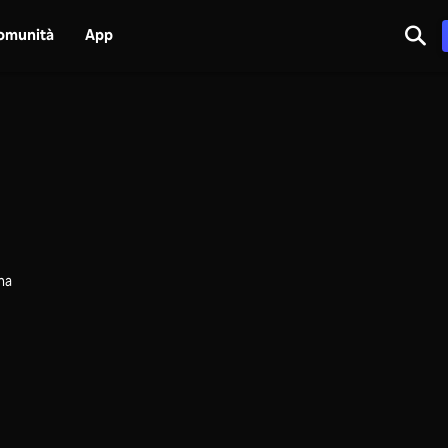
omunità
App
na