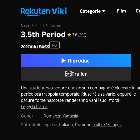
Film
C
Categorie
Casa
>
Film
>
Corea
3.5th Period
7.8
(393)
PG
2021
Riproduci
Trailer
Una studentessa scopre che un suo compagno è bloccato in u
pericolosa trappola temporale. Riuscirà a salvarlo, oppure le
oscure forze nascoste renderanno vani i suoi sforzi?
Leggi la trama
Generi
Romanza,
fantasia
Sottotitoli
Inglese, Italiano, Rumeno
e altre 13 lingue