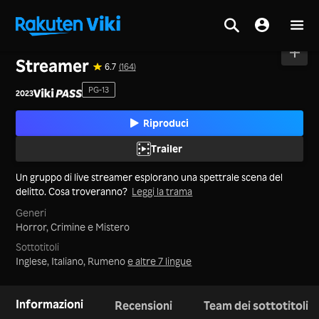
Casa
>
Film
>
Corea
Streamer
6.7
(164)
PG-13
2023
Riproduci
Trailer
Un gruppo di live streamer esplorano una spettrale scena del
delitto. Cosa troveranno?
Leggi la trama
Generi
Horror,
Crimine e Mistero
Sottotitoli
Inglese, Italiano, Rumeno
e altre 7 lingue
Informazioni
Recensioni
Team dei sottotitoli