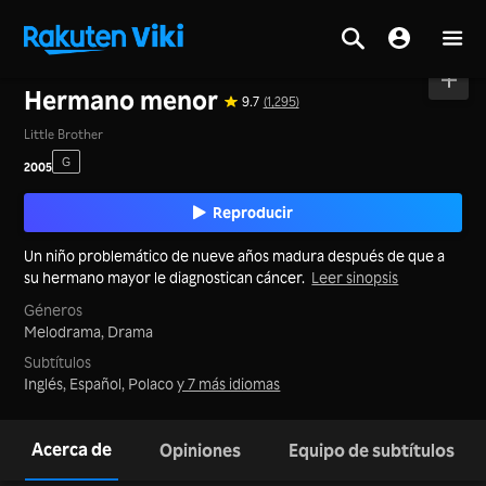
Inicio
>
Películas
>
Corea del Sur
Hermano menor
9.7
(1,295)
Little Brother
G
2005
Reproducir
Un niño problemático de nueve años madura después de que a
su hermano mayor le diagnostican cáncer.
Leer sinopsis
Géneros
Melodrama,
Drama
Subtítulos
Inglés, Español, Polaco
y 7 más idiomas
Acerca de
Opiniones
Equipo de subtítulos