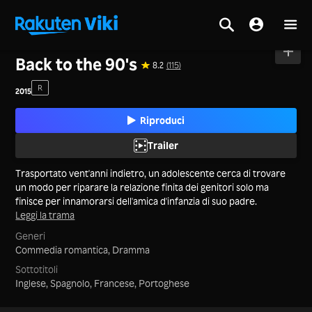
Casa
>
Film
>
Tailandia
Back to the 90's
8.2
(115)
R
2015
Riproduci
Trailer
Trasportato vent'anni indietro, un adolescente cerca di trovare
un modo per riparare la relazione finita dei genitori solo ma
finisce per innamorarsi dell'amica d'infanzia di suo padre.
Leggi la trama
Generi
Commedia romantica,
Dramma
Sottotitoli
Inglese, Spagnolo, Francese, Portoghese