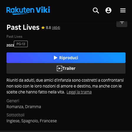
Casa
>
Film
>
Stati Uniti
Past Lives
8.8
(464)
Past Lives
PG-13
2023
Riproduci
Trailer
Riuniti da adulti, due amici d'infanzia sono costretti a confrontarsi
non solo con le loro nozioni di amore e destino, ma anche con le
scelte che hanno fatto nella vita.
Leggi la trama
Generi
Romanza,
Dramma
Sottotitoli
Inglese, Spagnolo, Francese