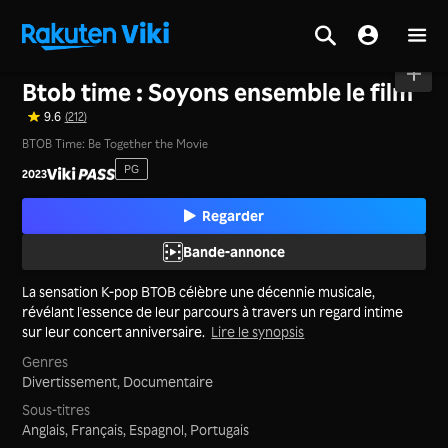
Accueil
>
Films
>
Corée
Btob time : Soyons ensemble le film
9.6
(212)
BTOB Time: Be Together the Movie
PG
2023
Regarder
Bande-annonce
La sensation K-pop BTOB célèbre une décennie musicale,
révélant l'essence de leur parcours à travers un regard intime
sur leur concert anniversaire.
Lire le synopsis
Genres
Divertissement,
Documentaire
Sous-titres
Anglais, Français, Espagnol, Portugais