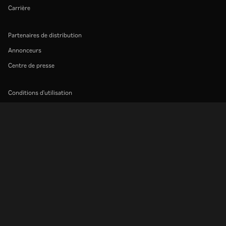
Carrière
Partenaires de distribution
Annonceurs
Centre de presse
Conditions d'utilisation
Politique de confidentialité
Politique relative aux cookies et aux technologies de suivi
Politique de droits d'auteur
Rakuten
Rakuten Kobo
Rakuten Viber
Rakuten Travel
More services
About Rakuten