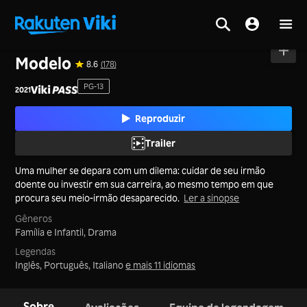
Tela inicial
>
Filmes
>
China Continental
Modelo
8.6
(178)
PG-13
2021
Reproduzir
Trailer
Uma mulher se depara com um dilema: cuidar de seu irmão
doente ou investir em sua carreira, ao mesmo tempo em que
procura seu meio-irmão desaparecido.
Ler a sinopse
Gêneros
Família e Infantil,
Drama
Legendas
Inglês, Português, Italiano
e mais 11 idiomas
Sobre