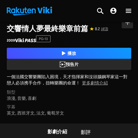
首頁
>
電影
>
日本
交響情人夢最終樂章前篇
8.2
(413)
PG-13
2009
播放
預告片
一個法國交響樂團陷入困境，天才指揮家和沒頭腦鋼琴家這一對
戀人必須携手合作，扭轉樂團的命運！
更多劇情介紹
類型
浪漫,
音樂,
喜劇
字幕
英文, 西班牙文, 法文, 葡萄牙文
影劇介紹
影評