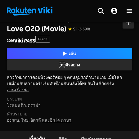
หน้าหลัก
>
ภาพยนตร์
>
จีนแผ่นดินใหญ่
Love O2O (Movie)
9.1
(5,598)
PG-13
2016
เล่น
ตัวอย่าง
สาววิทยาการคอมพิวเตอร์ค่อย ๆ ตกหลุมรักตำนานเกม เมื่อโลก
เสมือนกับความจริงเริ่มทับซ้อนกันหลังได้พบกันในชีวิตจริง
อ่านเรื่องย่อ
ประเภท
โรแมนติก,
ดราม่า
คำบรรยาย
อังกฤษ, ไทย, อิตาลี
และอีก 14 ภาษา
เกี่ยวกับ