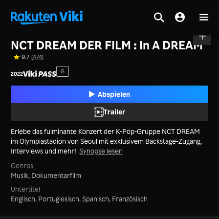
Startseite
>
Spielfilme
>
Korea
NCT DREAM DER FILM : In A DREAM
9.7
(474)
G
2022
Abspielen
Trailer
Erlebe das fulminante Konzert der K-Pop-Gruppe NCT DREAM
im Olympiastadion von Seoul mit exklusivem Backstage-Zugang,
Interviews und mehr!
Synopse lesen
Genres
Musik,
Dokumentarfilm
Untertitel
Englisch, Portugiesisch, Spanisch, Französisch