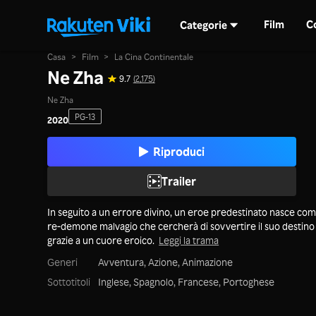
Film
C
Categorie
Casa
>
Film
>
La Cina Continentale
Ne Zha
9.7
(2,175)
Ne Zha
PG-13
2020
Riproduci
Trailer
In seguito a un errore divino, un eroe predestinato nasce co
re-demone malvagio che cercherà di sovvertire il suo destino
grazie a un cuore eroico.
Leggi la trama
Generi
Avventura,
Azione,
Animazione
Sottotitoli
Inglese, Spagnolo, Francese, Portoghese