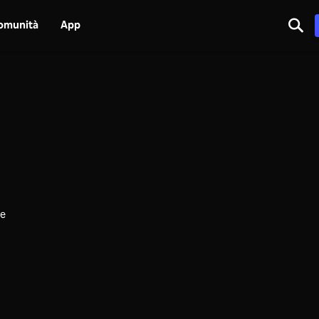
omunità
App
me