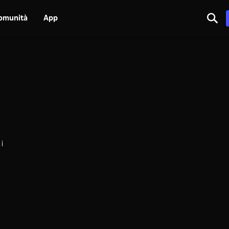
omunità
App
 i