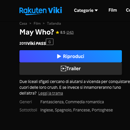
Film
C
Categorie
Casa
>
Film
>
Tailandia
May Who?
8.5
(242)
G
2015
Riproduci
Trailer
Due liceali sfigati cercano di aiutarsi a vicenda per conquistare
cuori delle loro crush. E se invece si innamoreranno l'uno
dell'altra?
Leggi la trama
Generi
Fantascienza,
Commedia romantica
Sottotitoli
Inglese, Spagnolo, Francese, Portoghese