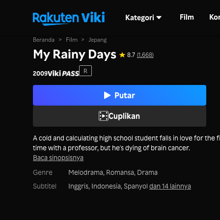
Film
Ko
Kategori
Beranda
>
Film
>
Jepang
My Rainy Days
8.7
(1,668)
R
2009
Putar
Cuplikan
A cold and calculating high school student falls in love for the f
time with a professor, but he's dying of brain cancer.
Baca sinopsisnya
Genre
Melodrama,
Romansa,
Drama
Subtitel
Inggris, Indonesia, Spanyol
dan 14 lainnya