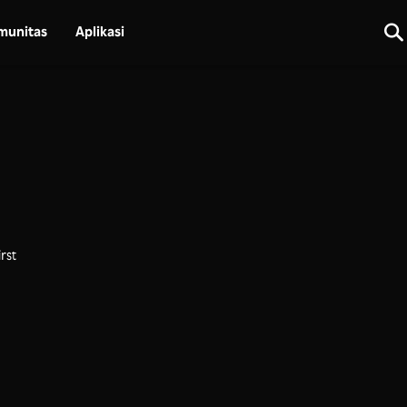
munitas
Aplikasi
irst