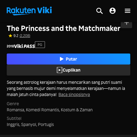
Beranda
>
Film
>
Korea
The Princess and the Matchmaker
9.2
(2,208)
PG
2018
Putar
Cuplikan
Seorang astrolog kerajaan harus mencarikan sang putri suami
yang bernasib mujur demi menyelamatkan kerajaan—namun ia
malah jatuh cinta padanya!
Baca sinopsisnya
Genre
Romansa,
Komedi Romantis,
Kostum & Zaman
Subtitel
Inggris, Spanyol, Portugis