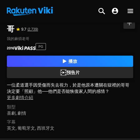
首頁
>
電影
>
韓國
哥
9.7
(2,739)
我的麻煩老哥
PG
2016
播放
預告片
一位柔道選手因受傷而失去視力，於是他原本遭關在獄裡的哥哥
決定要「照顧」他──他們是否能恢復家人間的感情？
更多劇情介紹
類型
喜劇,
劇情
字幕
英文, 葡萄牙文, 西班牙文