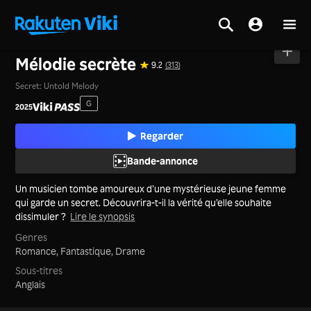
Accueil
>
Films
>
Corée
Mélodie secrète
9.2
(313)
Secret: Untold Melody
G
2025
Regarder
Bande-annonce
Un musicien tombe amoureux d’une mystérieuse jeune femme
qui garde un secret. Découvrira-t-il la vérité qu’elle souhaite
dissimuler ?
Lire le synopsis
Genres
Romance,
Fantastique,
Drame
Sous-titres
Anglais