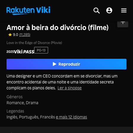
Tela inicial
>
Filmes
>
China Continental
Amor à beira do divórcio (filme)
9.0
(11,285)
Love in the Edge of Divorce (Movie)
PG-13
2025
Reproduzir
Uma designer e um CEO concordam em se divorciar, mas um
encontro acidental de uma noite e uma identidade secreta
complicam os planos deles.
Ler a sinopse
Gêneros
Romance,
Drama
Legendas
Inglês, Português, Francês
e mais 12 idiomas