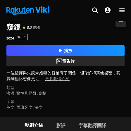
首頁
>
電影
>
韓國
窺鏡
8.0
(104)
NC-17
2024
播放
預告片
一位指揮與失蹤未婚妻的替補有了關係；但“她”和其他祕密，其
實離他比想像更近。
更多劇情介紹
類型
浪漫,
驚悚和懸疑,
劇情
字幕
英文, 西班牙文, 法文
影劇介紹
影評
字幕翻譯團隊