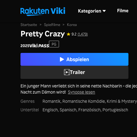
Filme
Kategorien
Startseite
>
Spielfilme
>
Korea
Pretty Crazy
9.2
(1,479)
PG
2025
Abspielen
Trailer
Ein junger Mann verliebt sich in seine nette Nachbarin - die je
Nacht zum Dämon wird!
Synopse lesen
Genres
Romantik,
Romantische Komödie,
Krimi & Mystery
Untertitel
Englisch, Spanisch, Französisch, Portugiesisch