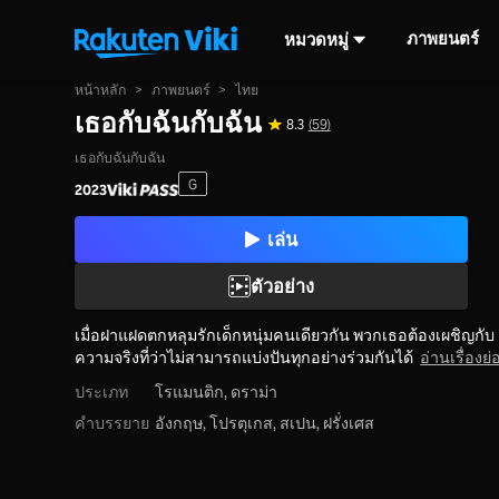
ภาพยนตร์
หมวดหมู่
หน้าหลัก
>
ภาพยนตร์
>
ไทย
เธอกับฉันกับฉัน
8.3
(59)
เธอกับฉันกับฉัน
G
2023
เล่น
ตัวอย่าง
เมื่อฝาแฝดตกหลุมรักเด็กหนุ่มคนเดียวกัน พวกเธอต้องเผชิญกับ
ความจริงที่ว่าไม่สามารถแบ่งปันทุกอย่างร่วมกันได้
อ่านเรื่องย่
ประเภท
โรแมนติก,
ดราม่า
คำบรรยาย
อังกฤษ, โปรตุเกส, สเปน, ฝรั่งเศส