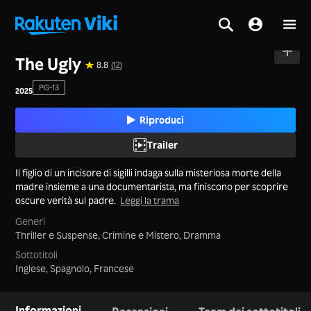
Casa
>
Film
>
Corea
The Ugly
8.8
(12)
PG-13
2025
Riproduci
Trailer
Il figlio di un incisore di sigilli indaga sulla misteriosa morte della
madre insieme a una documentarista, ma finiscono per scoprire
oscure verità sul padre.
Leggi la trama
Generi
Thriller e Suspense,
Crimine e Mistero,
Dramma
Sottotitoli
Inglese, Spagnolo, Francese
Informazioni