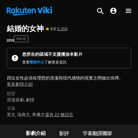
首頁
>
系列
>
韓國
結婚的女神
8.8
(2,358)
PG-13
2013
您所在的區域不支援播放本影片
查看
幫助中心
了解更多資訊
四位女性必須在理想的浪漫與現代感情的現實之間做出抉擇。
更多劇情介紹
類型
浪漫喜劇,
劇情
字幕
英文, 瑞典文, 希臘文
還有 22 種語言
影劇介紹
影評
字幕翻譯團隊