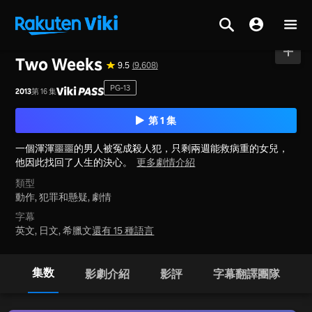
首頁
>
系列
>
韓國
Two Weeks
9.5
(9,608)
PG-13
2013
第 16 集
第 1 集
一個渾渾噩噩的男人被冤成殺人犯，只剩兩週能救病重的女兒，
他因此找回了人生的決心。
更多劇情介紹
類型
動作,
犯罪和懸疑,
劇情
字幕
英文, 日文, 希臘文
還有 15 種語言
集数
影劇介紹
影評
字幕翻譯團隊