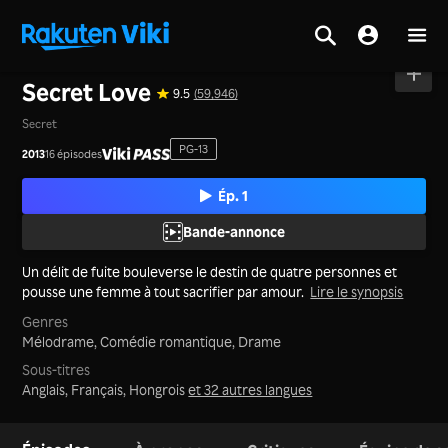
Accueil
>
Séries
>
Corée
Secret Love
9.5
(59,946)
Secret
PG-13
2013
16 épisodes
Ép. 1
Bande-annonce
Un délit de fuite bouleverse le destin de quatre personnes et
pousse une femme à tout sacrifier par amour.
Lire le synopsis
Genres
Mélodrame,
Comédie romantique,
Drame
Sous-titres
Anglais, Français, Hongrois
et 32 autres langues