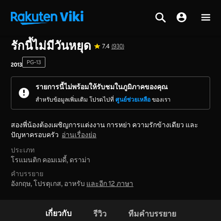
หน้าหลัก
>
ซีรีส์
>
เกาหลีใต้
รักนี้ไม่มีวันหยุด
7.4
(930)
PG-13
2013
รายการนี้ไม่พร้อมให้รับชมในภูมิภาคของคุณ
สำหรับข้อมูลเพิ่มเติม โปรดไปที่
ศูนย์ช่วยเหลือ
ของเรา
สองพี่น้องต้องเผชิญการแต่งงาน การหย่า ความรักข้างเดียว และ
ปัญหาครอบครัว
อ่านเรื่องย่อ
ประเภท
โรแมนติก คอมเมดี้,
ดราม่า
คำบรรยาย
อังกฤษ, โปรตุเกส, อาหรับ
และอีก 12 ภาษา
เกี่ยวกับ
รีวิว
ทีมคำบรรยาย