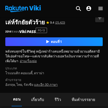
หน้าหลัก
>
ซีรีส์
>
เกาหลีใต้
เล่ห์รักยัยตัวร้าย
9.4
(25,423)
PG-13
2014
16 ตอน
ตอนที่ 1
หลังทนทุกข์ในชีวิตคู่ หญิงหย่าร้างคนหนึ่งพยายามยั่วยวนอดีตสามี
ให้เอ่ยคำขอโทษ—แต่เขากลับคิดว่าเธอหวังเงินจากความร่ำรวยที่
เพิ่งได้มา
อ่านเรื่องย่อ
ประเภท
โรแมนติก คอมเมดี้,
ดราม่า
คำบรรยาย
อังกฤษ, ไทย, รัสเซีย
และอีก 30 ภาษา
ตอน
เกี่ยวกับ
รีวิว
ทีมคำบรรยาย