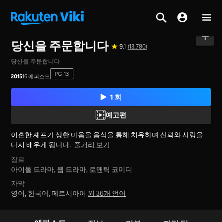
홈
>
시리즈
>
대한민국
당신을 주문합니다
9.1
(13,780)
당신을 주문합니다
PG-13
2015
16 에피소드
1 회
예고편
이혼한 셰프가 상한 마음을 음식을 통해 치유하며 신뢰와 사랑을
다시 배우게 됩니다.
줄거리 보기
장르
아이돌 드라마,
웹 드라마,
로맨틱 코미디
자막
영어, 한국어, 페르시아어
외 36개 언어