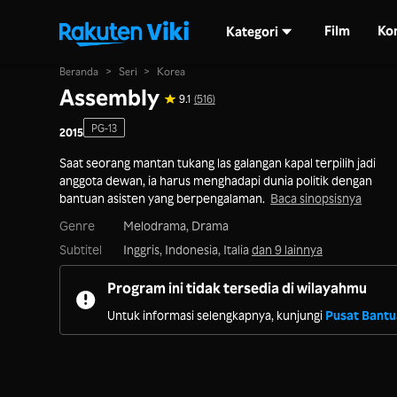
Film
Ko
Kategori
Beranda
>
Seri
>
Korea
Assembly
9.1
(516)
PG-13
2015
Saat seorang mantan tukang las galangan kapal terpilih jadi
anggota dewan, ia harus menghadapi dunia politik dengan
bantuan asisten yang berpengalaman.
Baca sinopsisnya
Genre
Melodrama,
Drama
Subtitel
Inggris, Indonesia, Italia
dan 9 lainnya
Program ini tidak tersedia di wilayahmu
Untuk informasi selengkapnya, kunjungi
Pusat Bant