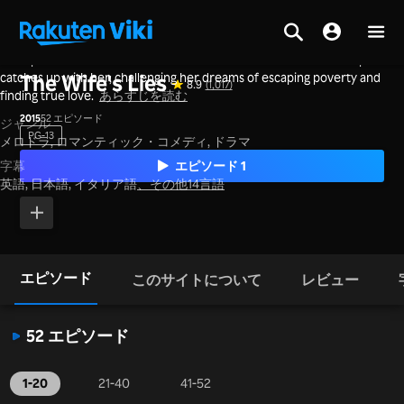
A desperate woman's web of lies threatens to unravel when her past
ホーム
>
シリーズ
>
中国本土
catches up with her, challenging her dreams of escaping poverty and
The Wife's Lies
8.9
(1,017)
finding true love.
あらすじを読む
2015
52 エピソード
ジャンル
PG-13
メロドラ,
ロマンティック・コメディ,
ドラマ
エピソード 1
字幕
英語, 日本語, イタリア語
、
その他14言語
エピソード
このサイトについて
レビュー
52 エピソード
1-20
21-40
41-52