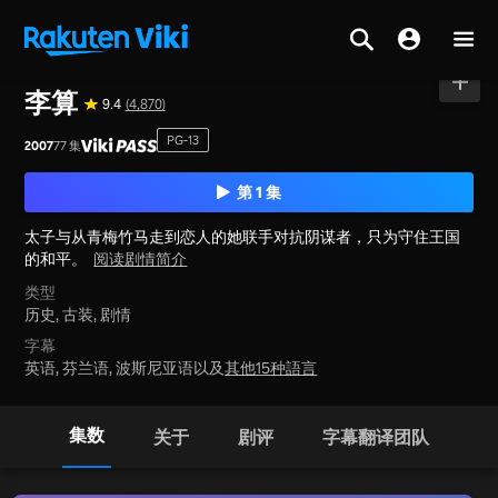
主页
>
系列节目
>
韩国
李算
9.4
(4,870)
PG-13
2007
77 集
第 1 集
太子与从青梅竹马走到恋人的她联手对抗阴谋者，只为守住王国
的和平。
阅读剧情简介
类型
历史,
古装,
剧情
字幕
英语, 芬兰语, 波斯尼亚语以及
其他15种語言
集数
关于
剧评
字幕翻译团队