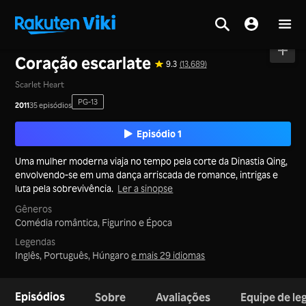
Tela inicial
>
Séries
>
China Continental
Coração escarlate
9.3
(13,689)
Scarlet Heart
PG-13
2011
35 episódios
Episódio 1
Uma mulher moderna viaja no tempo pela corte da Dinastia Qing,
envolvendo-se em uma dança arriscada de romance, intrigas e
luta pela sobrevivência.
Ler a sinopse
Gêneros
Comédia romântica,
Figurino e Época
Legendas
Inglês, Português, Húngaro
e mais 29 idiomas
Episódios
Sobre
Avaliações
Equipe de l