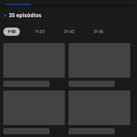
35 episódios
1-10
11-20
21-30
31-35