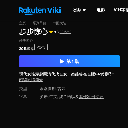
电影
Viki
类别
主页
>
系列节目
>
中国大陆
步步惊心
9.3
(13,689)
步步惊心
PG-13
2011
35 集
第 1 集
现代女性穿越回清代成宫女，她能够在宫廷中存活吗？
阅读剧情简介
类型
浪漫喜剧,
古装
字幕
英语, 中文, 波兰语以及
其他29种語言