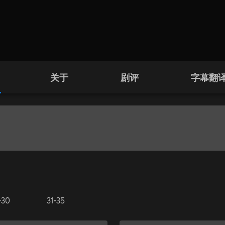
关于
剧评
字幕翻
-30
31-35