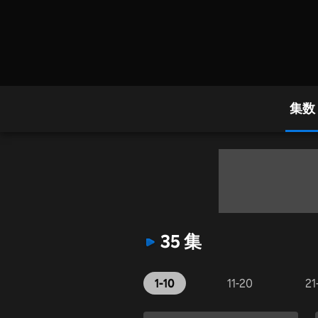
集数
35 集
1-10
11-20
21