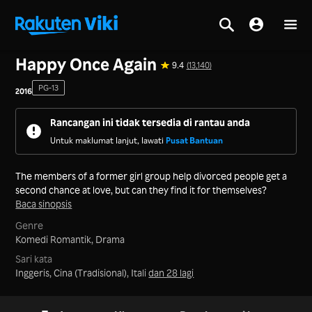
Utama
>
Siri
>
Korea
Happy Once Again
9.4
(13,140)
PG-13
2016
Rancangan ini tidak tersedia di rantau anda
Untuk maklumat lanjut, lawati
Pusat Bantuan
The members of a former girl group help divorced people get a
second chance at love, but can they find it for themselves?
Baca sinopsis
Genre
Komedi Romantik,
Drama
Sari kata
Inggeris, Cina (Tradisional), Itali
dan 28 lagi