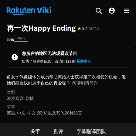
主页
>
系列节目
>
韩国
再一次Happy Ending
9.4
(13,140)
PG-13
2016
您所在的地区无法观看该节目
如需了解更多信息，请访问我们的
帮助中心
前女子偶像团体的成员帮助离婚人士获得第二次相爱的机会，但
她们能否找到属于自己的真爱呢？
阅读剧情简介
类型
浪漫喜剧,
剧情
字幕
英语, 中文, 中文 (繁体)以及
其他28种語言
关于
剧评
字幕翻译团队