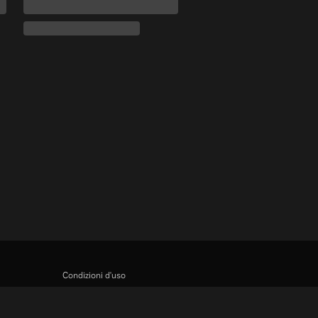
Condizioni d'uso
Informativa sulla privacy
Informativa sui cookie e sulla Tecnologia di