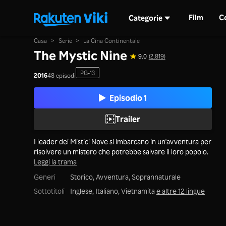
Film
C
Categorie
Casa
>
Serie
>
La Cina Continentale
The Mystic Nine
9.0
(2,819)
PG-13
2016
48 episodi
Episodio 1
Trailer
I leader dei Mistici Nove si imbarcano in un'avventura per
risolvere un mistero che potrebbe salvare il loro popolo.
Leggi la trama
Generi
Storico,
Avventura,
Soprannaturale
Sottotitoli
Inglese, Italiano, Vietnamita
e altre 12 lingue