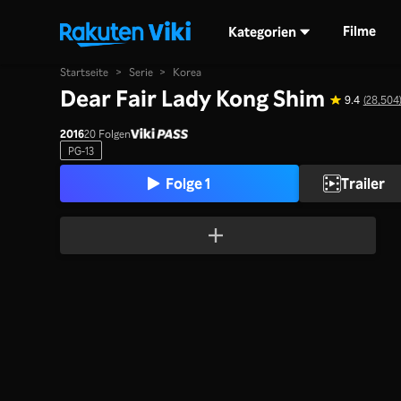
Filme
Kategorien
Startseite
>
Serie
>
Korea
Dear Fair Lady Kong Shim
9.4
(28,504
2016
20 Folgen
PG-13
Folge 1
Trailer