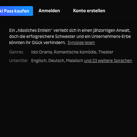
Anmelden
Konto erstellen
ki Pass kaufen
Ein „hässliches Entlein“ verliebt sich in einen jähzornigen Anwalt,
doch die erfolgreichere Schwester und ein Unternehmens-Erbe
könnten ihr Glück verhindern.
Synopse lesen
Genres
Idol Drama,
Romantische Komödie,
Theater
Untertitel
Englisch, Deutsch, Malaiisch
und 23 weitere Sprachen