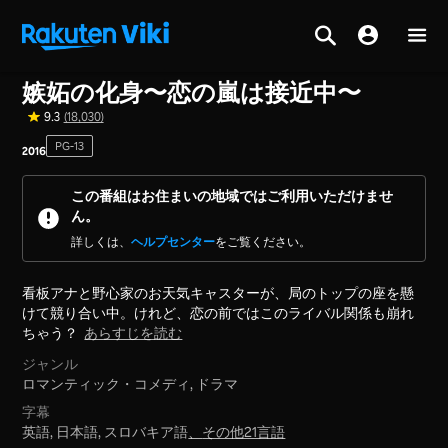
ホーム
>
シリーズ
>
韓国
嫉妬の化身〜恋の嵐は接近中〜
9.3
(18,030)
PG-13
2016
この番組はお住まいの地域ではご利用いただけませ
ん。
詳しくは、
ヘルプセンター
をご覧ください。
看板アナと野心家のお天気キャスターが、局のトップの座を懸
けて競り合い中。けれど、恋の前ではこのライバル関係も崩れ
ちゃう？
あらすじを読む
ジャンル
ロマンティック・コメディ,
ドラマ
字幕
英語, 日本語, スロバキア語
、
その他21言語