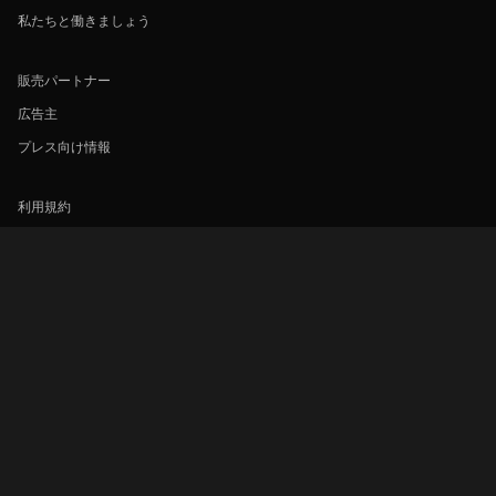
私たちと働きましょう
販売パートナー
広告主
プレス向け情報
利用規約
プライバシーポリシー
クッキーとトラッキング技術に関するポリシー
コピーライトポリシー
Rakuten
Rakuten Kobo
Rakuten Viber
Rakuten Travel
More services
About Rakuten