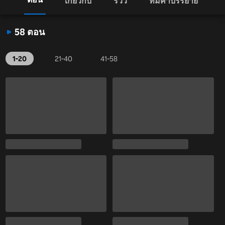
เกี่ยวกับ
รีวิว
ทีมคำบรรยาย
58 ตอน
1-20
21-40
41-58