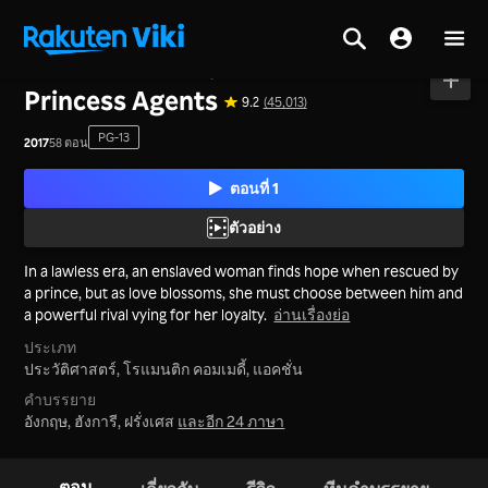
หน้าหลัก
>
ซีรีส์
>
จีนแผ่นดินใหญ่
Princess Agents
9.2
(45,013)
PG-13
2017
58 ตอน
ตอนที่ 1
ตัวอย่าง
In a lawless era, an enslaved woman finds hope when rescued by
a prince, but as love blossoms, she must choose between him and
a powerful rival vying for her loyalty.
อ่านเรื่องย่อ
ประเภท
ประวัติศาสตร์,
โรแมนติก คอมเมดี้,
แอคชั่น
คำบรรยาย
อังกฤษ, ฮังการี, ฝรั่งเศส
และอีก 24 ภาษา
ตอน