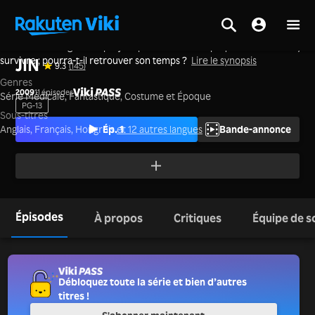
Un neurochirurgien est projeté par accident à l’époque d’Edo et doit y
Accueil
>
Séries
>
Japon
survivre ; pourra-t-il retrouver son temps ?
Lire le synopsis
JIN
9.3
(145)
Genres
2009
11 épisodes
Série Médicale,
Fantastique,
Costume et Époque
PG-13
Sous-titres
Ép. 1
Bande-annonce
Anglais, Français, Hongrois
et 12 autres langues
Épisodes
À propos
Critiques
Équipe de s
Débloquez toute la série et bien d’autres
titres !