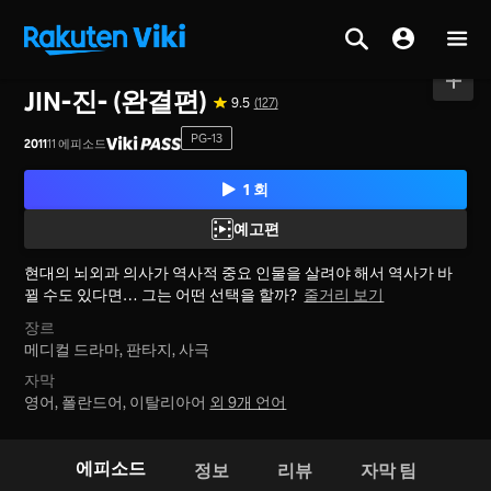
홈
>
시리즈
>
일본
JIN-진- (완결편)
9.5
(127)
PG-13
2011
11 에피소드
1 회
예고편
현대의 뇌외과 의사가 역사적 중요 인물을 살려야 해서 역사가 바
뀔 수도 있다면… 그는 어떤 선택을 할까?
줄거리 보기
장르
메디컬 드라마,
판타지,
사극
자막
영어, 폴란드어, 이탈리아어
외 9개 언어
에피소드
정보
리뷰
자막 팀