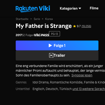
Filme
Kategorien
Startseite
>
Serie
>
Korea
My Father is Strange
9.7
(19,056)
PG-13
2017
52 Folgen
Folge 1
Trailer
Eine eng verbundene Familie wird erschüttert, als ein junger
männlicher Promi auftaucht und behauptet, der lange vermis
Sohn des Familienoberhaupts zu sein.
Synopse lesen
Genres
Idol Drama,
Romantische Komödie,
Familie & Kind
Untertitel
Englisch, Deutsch, Türkisch
und 13 weitere Sprac