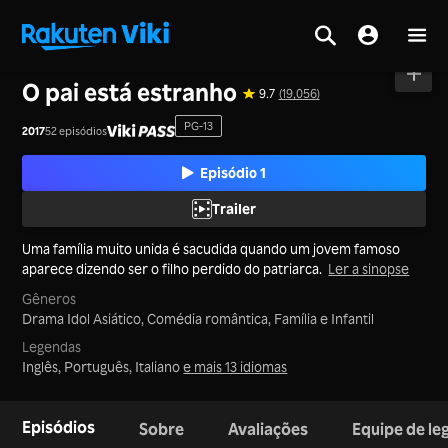
Tela inicial
>
Séries
>
Coreia
O pai está estranho
9.7
(19,056)
PG-13
2017
52 episódios
Episódio 1
Trailer
Uma família muito unida é sacudida quando um jovem famoso
aparece dizendo ser o filho perdido do patriarca.
Ler a sinopse
Gêneros
Drama Idol Asiático,
Comédia romântica,
Família e Infantil
Legendas
Inglês, Português, Italiano
e mais 13 idiomas
Episódios
Sobre
Avaliações
Equipe de l