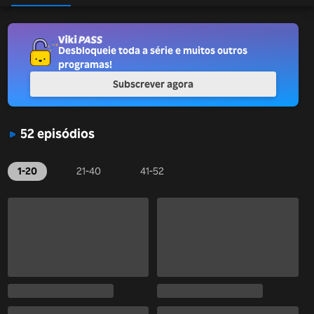
Desbloqueie toda a série e muitos outros
programas!
Subscrever agora
52 episódios
1-20
21-40
41-52